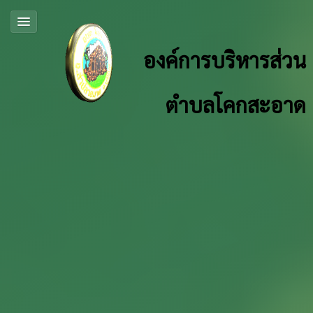
องค์การบริหารส่วน
ตำบลโคกสะอาด