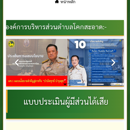
หน้าหลัก
หารส่วนตำบลโคกสะอาด:-
นโยบาย มท.1
แบบประเมินผู้มีส่วนได้เสีย