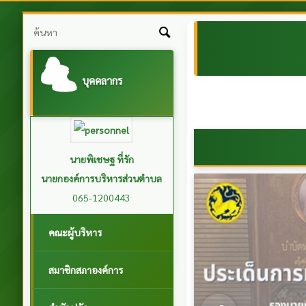
บุคคลากร
-
นายบุญเรียน คำคง
รองนายกองค์การบริหารส่วนตำบล
โคกสะอาด
081-8798550
คณะผู้บริหาร
สมาชิกสภาองค์การ