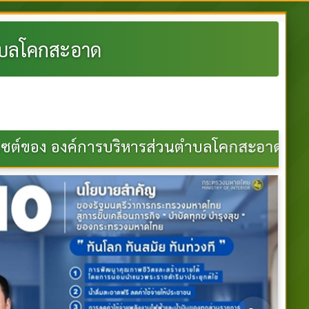
ำบลโคกสะอาด
นตำบลโคกสะอาด:-