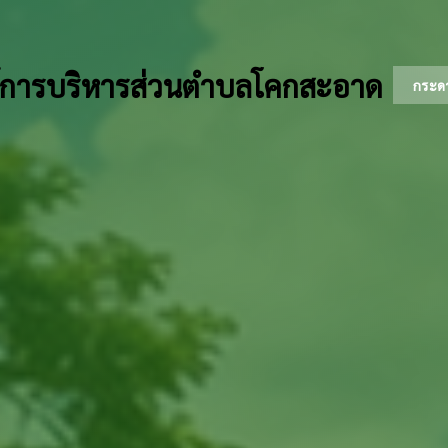
์การบริหารส่วนตำบลโคกสะอาด
กระด